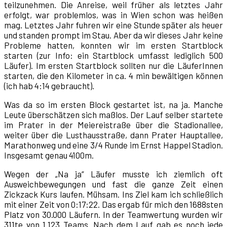
teilzunehmen. Die Anreise, weil früher als letztes Jahr
erfolgt, war problemlos, was in Wien schon was heißen
mag. Letztes Jahr fuhren wir eine Stunde später als heuer
und standen prompt im Stau. Aber da wir dieses Jahr keine
Probleme hatten, konnten wir im ersten Startblock
starten (zur Info: ein Startblock umfasst lediglich 500
Läufer). Im ersten Startblock sollten nur die LäuferInnen
starten, die den Kilometer in ca. 4 min bewältigen können
(ich hab 4:14 gebraucht).
Was da so im ersten Block gestartet ist, na ja. Manche
Leute überschätzen sich maßlos. Der Lauf selber startete
im Prater in der Meiereistraße über die Stadionallee,
weiter über die Lusthausstraße, dann Prater Hauptallee,
Marathonweg und eine 3/4 Runde im Ernst Happel Stadion.
Insgesamt genau 4100m.
Wegen der „Na ja“ Läufer musste ich ziemlich oft
Ausweichbewegungen und fast die ganze Zeit einen
Zickzack Kurs laufen. Mühsam. Ins Ziel kam ich schließlich
mit einer Zeit von 0:17:22. Das ergab für mich den 1688sten
Platz von 30.000 Läufern. In der Teamwertung wurden wir
311te von 1.123 Teams. Nach dem Lauf gab es noch jede