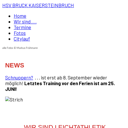
HSV BRUCK KAISERSTEINBRUCH
Home
Wir sind . . .
Termine
Fotos
Citylauf
alle Fotos © Markus Frühmann
NEWS
Schnuppern?
. . . ist erst ab 8. September wieder
möglich!
Letztes Training vor den Ferien ist am 25.
JUNI!
WIR SIND LEICHTATHLETIK