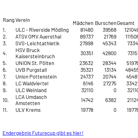
Rang
Verein
Mädchen
Burschen
Gesamt
1.
ULC - Riverside Mödling
81480
39568
12104
2.
ATSV OMV Auersthal
89737
21769
11150
3.
SVS-Leichtathletik
27998
45343
7334
HSV Bruck
4.
30351
42800
7315
Kaisersteinbruch
5.
UNION St. Pölten
23632
28344
5197
6.
UVB Purgstall
35321
13134
4845
7.
Union Pottenstein
24737
20744
4548
8.
LC Waldviertel
6146
27275
3342
9.
ULC Weinland
32110
0
3211
LCA Umdasch
10.
14742
6382
2112
Amstetten
11.
ULV Krems
19778
0
1977
Endergebnis Futurecup gibt es hier!