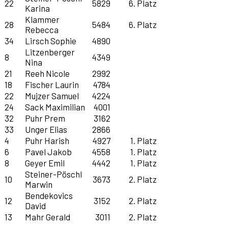
22
5829
6. Platz
Karina
Klammer
28
5484
6. Platz
Rebecca
34
Lirsch Sophie
4890
Litzenberger
8
4349
Nina
21
Reeh Nicole
2992
18
Fischer Laurin
4784
22
Mujzer Samuel
4224
24
Sack Maximilian
4001
32
Puhr Prem
3162
33
Unger Elias
2866
4
Puhr Harish
4927
1. Platz
6
Pavel Jakob
4558
1. Platz
8
Geyer Emil
4442
1. Platz
Steiner-Pöschl
10
3673
2. Platz
Marwin
Bendekovics
12
3152
2. Platz
David
13
Mahr Gerald
3011
2. Platz