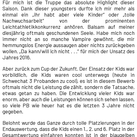
Für mich ist die Truppe das absolute Highlight dieser
Saison. Dank dieser youngsters durfte ich mir mehr als
einmal ein „ihr habt aber viele Kinder“ oder „tolle
Nachwuchsarbeit“ von der prominenten
Leichtathletikkonkurrenz anhören. Balsam auf meiner
diesjährig oftmals geschundenen Seele. Habe mich noch
immer nicht an so manche Vampire gewöhnt, die mir
hemmungslos Energie aussaugen aber nichts zurückgeben
wollen. „Da kann/will ich nicht . . .“ für mich der Unsatz des
Jahres 2016.
Aber zurück zum Cup der Zukunft. Der Einsatz der Kids war
vorbildlich, die Kids waren cool unterwegs (heute in
Schwechat 3 Probanden zu cool), es ist in diesem Bewerb
oftmals nicht die Leistung die zählt, sondern die Tatsache,
etwas getan zu haben. Die Entwicklung vieler Kids war
enorm, aber auch die Leistungen können sich sehen lassen,
so viele PB wie heuer hat es die letzten 3 Jahre nicht
gegeben.
Belohnt wurde das Ganze durch tolle Platzierungen in der
Endauswertung, dass die Kids einen 1., 2. und 6. Platz in der
Gesamtwertung einfahren konnten ist in der blaugelben