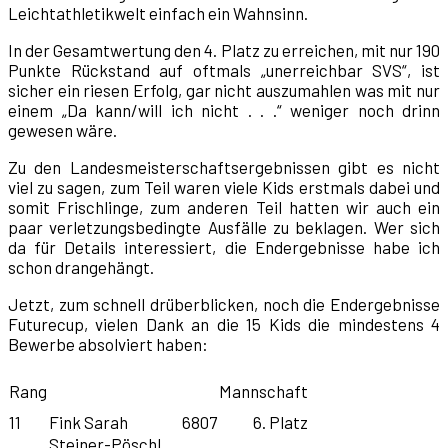
Leichtathletikwelt einfach ein Wahnsinn.
In der Gesamtwertung den 4. Platz zu erreichen, mit nur 190
Punkte Rückstand auf oftmals „unerreichbar SVS“, ist
sicher ein riesen Erfolg, gar nicht auszumahlen was mit nur
einem „Da kann/will ich nicht . . .“ weniger noch drinn
gewesen wäre.
Zu den Landesmeisterschaftsergebnissen gibt es nicht
viel zu sagen, zum Teil waren viele Kids erstmals dabei und
somit Frischlinge, zum anderen Teil hatten wir auch ein
paar verletzungsbedingte Ausfälle zu beklagen. Wer sich
da für Details interessiert, die Endergebnisse habe ich
schon drangehängt.
Jetzt, zum schnell drüberblicken, noch die Endergebnisse
Futurecup, vielen Dank an die 15 Kids die mindestens 4
Bewerbe absolviert haben:
Rang
Mannschaft
11
Fink Sarah
6807
6. Platz
Steiner-Pöschl