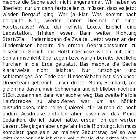
machte die Sache auch nicht angenehmer. Wir haben es
überlebt, nur um dann feststellen zu müssen, dass es jetzt
wieder Bergauf ging. War ja klar. Was kommt nach
bergauf? Klar, wieder runter. Diesmal auf einer
Forststrasse! Wau, der reinste Luxus. Endlich eine
Labestation. Trinken, essen. Dann weiter Richtung
Start/Ziel. Hindernisbahn die Zweite. Jetzt waren an den
Hindernissen bereits die ersten Gebrauchsspuren zu
erkennen. Sprich, die Holzhindernisse waren mit einer
Schlammschicht überzogen bzw. waren bereits deutliche
Furchen in die Erde gekratzt. Das machte die Sache
klarerweise nicht leichter. Nur rutschiger und
schlammiger. Am Ende der Hindernisbahn hat sich unser
Dreierteam getrennt. Unser dritter Mann, Reinhard, zog
gleich mal davon, mein Sohnemann und ich blieben noch ein
Stück zusammen, dann war auch er weg. Das zweite Mal die
Laufstrecke zu absolvieren war, um es höflich
auszudrücken, eine reine Quälerei. Mir würden da noch
andere Ausdrücke einfallen, aber lassen wir das. Meine
Gedanken, die ich dabei hatte, erspar ich den werten
Lesern. Sie gingen aber ungefähr in die Richtung: „Ich muss
komplett gaga sein, an meinem Geburtstag bei so was
mitzumachen.“ Als ich dann, völlig fertig, das dritte Mal die