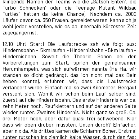
klingende Namen der Teams wie die „Gatsch Enten“, die
Turbo Schnecken“ oder die Teenage Mutant Wildsau
Turtles“ hatten da keine Chance). Nachdem ca. 2000
Läufer, davon ca. 350 Frauen, gemeldet waren, kann sich ja
wohl jeder vorstellen, wie es da innerhalb kürzester Zeit
zugegangen ist.
12.10 Uhr! Start! Die Laufstrecke sah wie folgt aus:
Hindernsbahn - 5km laufen – Hindernisbahn – 5km laufen –
Hindernisbahn. Soweit die Theorie. Schon bei den
Vorbereitungen zum Start, sprich den gemeinsamen
Herumhampeln, was sich aufwärmen nannte (Ha Ha, wir
standen so dicht gedrängt, das ich nicht mal das Bein
heben konnte), erfuhren wir, dass die Laufstrecke
verlängert wurde. Einfach mal so zwei Kilometer. Bergauf
versteht sich. Womit wir schon beim Lauf selber sind.
Zuerst auf die Hindernisbahn. Das erste Hindernis war ca.
zehn Meter hoch. Raufklettern und auf der anderen Seite
wieder runter. Zweites Hindernis. Nicht ganz so groß. Ca.
drei Meter hoch, aber dafür quasi frei schwebend. Klar
dass wir oben drüber mussten. Unten durch? Einfacher,
aber nix da. Als drittes kamen die Schlammlöcher. Erstmal
runter rutschen ins ziemlich kalte Wasser, durch den fast