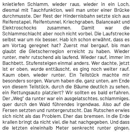
knietiefen Schlamm, wieder raus, wieder in ein Loch,
diesmal mit Tauchfunktion, weil man unter einer Brücke
durchmusste. Der Rest der Hindernisbahn setzte sich aus
Reifenstapel, Reifentunnel, Kriechgraben, Balanceakt und
Elektroschocks zusammen. Damit war die
Schlammschlacht aber noch nicht vorbei. Die Laufstrecke
selbst war um nix besser. Hab ich schon erwähnt, dass es
am Vortag geregnet hat? Zuerst mal bergauf, bis man
glaubt die Gletscherregion erreicht zu haben. Wieder
runter, mehr rutschend als laufend. Wieder rauf, immer im
Bachbett. Stufensteigen einmal anders. Wer dachte, jetzt
ist er oben, wurde enttäuscht, es ging noch weiter rauf.
Kaum oben, wieder runter. Ein Teilstück machte mir
besonders sorgen. Warum haben die, ganz unten, am Ende
von diesem Teilstück, durch die Bäume deutlich zu sehen,
ein Rettungsauto platziert? Wir sollten es bald erfahren.
Der „Weg“ da runter war ein ausgelatschtes, schlammiges,
quer durch den Wald führendes irgendwas. Also auf die
Fersen setzten und runtergerutscht. Das Rutschen erwies
sich nicht als das Problem. Eher das bremsen. In die Erde
krallen bringt da nicht viel, die hat nachgegeben. Und dass
die letzten eineinhalb Meter senkrecht runter gingen,