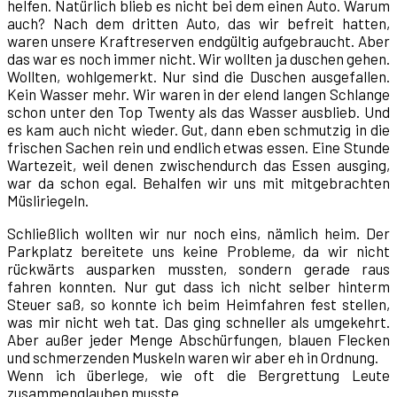
helfen. Natürlich blieb es nicht bei dem einen Auto. Warum
auch? Nach dem dritten Auto, das wir befreit hatten,
waren unsere Kraftreserven endgültig aufgebraucht. Aber
das war es noch immer nicht. Wir wollten ja duschen gehen.
Wollten, wohlgemerkt. Nur sind die Duschen ausgefallen.
Kein Wasser mehr. Wir waren in der elend langen Schlange
schon unter den Top Twenty als das Wasser ausblieb. Und
es kam auch nicht wieder. Gut, dann eben schmutzig in die
frischen Sachen rein und endlich etwas essen. Eine Stunde
Wartezeit, weil denen zwischendurch das Essen ausging,
war da schon egal. Behalfen wir uns mit mitgebrachten
Müsliriegeln.
Schließlich wollten wir nur noch eins, nämlich heim. Der
Parkplatz bereitete uns keine Probleme, da wir nicht
rückwärts ausparken mussten, sondern gerade raus
fahren konnten. Nur gut dass ich nicht selber hinterm
Steuer saß, so konnte ich beim Heimfahren fest stellen,
was mir nicht weh tat. Das ging schneller als umgekehrt.
Aber außer jeder Menge Abschürfungen, blauen Flecken
und schmerzenden Muskeln waren wir aber eh in Ordnung.
Wenn ich überlege, wie oft die Bergrettung Leute
zusammenglauben musste...