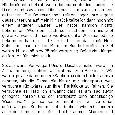
Hindernisbahn betrat, wollte ich nur noch eins – unter die
Dusche und was essen. Die Labestation war nämlich leer
gefressen. Die Betreuerinnen teilten sogar ihre eigene
Jause unter uns auf. Mein Ministück teilte ich dann noch mit
einem anderen Läufer. Der hatte nämlich nichts
bekommen. Wie dem auch sei, nachdem ich ins Ziel
gewankt war und meine wohlverdiente Wildsaumedaille
bekommen hatte, musste ich feststellen dass mein Herr
Sohn und unser dritter Mann im Bunde bereits im Ziel
waren. Mit ca. 45 bzw. 25 min Vorsprung. Beide viel Jünger
als ich. Ich fühl mich so alt...
So, das war´s. Von wegen! Unsrer Duschutensilien waren im
Auto, und so gatschten wir erst mal zum Parkplatz. Wir
waren gerade dabei, unsere Sachen aus dem Kofferraum zu
nehmen, als die Dame, die hinter mir eingeparkt war,
versuchte rückwärts aus ihrer Parklücke zu fahren. Sie
versuchte es. Hab ich erwähnt dass es am Tag zuvor
geregnet hatte? Und der Parkplatz eine abschüssige
Wiese war? Tja, so kamen nicht nur wir zu einer
unfreiwilligen Schlammdusche (schon wieder), sondern
auch der Innenraum meines Kofferraumes. Also ran und