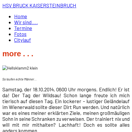
HSV BRUCK KAISERSTEINBRUCH
Home
Wir sind . . .
Termine
Fotos
Citylauf
more . . .
So laufen echte Männer...
Samstag, der 18.10.2014, 0600 Uhr morgens. Endlich! Er ist
da! Der Tag der Wildsau! Schon lange freute ich mich
tierisch auf diesen Tag. Ein lockerer – lustiger Geländelauf
im Wienerwald sollte dieser Dirt Run werden. Und natürlich
war es eines meiner erklärten Ziele, meinen großmäuligen
Sohn in seine Schranken zu verweisen. Der trainiert nix und
will mit mir mithalten? Lachhaft! Doch es sollte alles
anders kommen ...