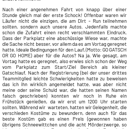
Nach einer angenehmen Fahrt von knapp über einer
Stunde gleich mal der erste Schock! Offenbar waren wir
Läufer nicht die einzigen, die am Dirt – Run teilnehmen
sollten, sondern auch unsere Autos. Jedenfalls machte
schon die Zufahrt einen recht verschlammten Eindruck.
Dass der Parkplatz eine abschüssige Wiese war, machte
die Sache nicht besser, vor allem da es am Vortag geregnet
hatte. Ideale Bedingungen für den Lauf, (Motto: GO GATSCH
OR GO HOME) aber für die Autos? Na ja. Wie gesagt, am
Vortag hatte es geregnet, also erwies sich schon der Weg
vom Parkplatz zum Start/Ziel Bereich als kleiner
Gatschlauf. Nach der Registrierung (bei der unser drittes
Teammitglied leichte Schwierigkeiten hatte zu beweisen
das ich ihn wirklich angemeldet hatte, was aber nicht
meine oder seine Schuld war, die hatten seinen Namen
falsch geschrieben) konnten wir noch in Ruhe ein
Frühstück genießen, da wir erst um 1200 Uhr starten
sollten. Während wir warteten, hatten wir Gelegenheit, die
verschieden Kostüme zu bewundern, denn auch für das
beste Kostüm gab es einen Preis (gewonnen haben
übrigens Schneewittchen und die acht Mörderzwerge, so