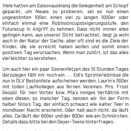
Viele hatten am Saisonausklang die Gelegenheit am Schopf
gepackt, um Neues zu probieren, sei es nun einen
ungewohnten 100er, einen viel zu langen 1000er oder
einfach einmal eine Robinsoncupsteigerungsstufe, den
Futurecup in Angriff zu nehmen. Dass nicht immer alles
gelingen kann, aus unserer Sicht betrachtet, liegt ja wohl
auch in der Natur der Sache, aber oft sind es die Ziele der
Kinder, die sie erreicht haben wollen und somit einen
positiven Tag verursachen. Wenn man zuhört, ist das alles
viel leichter zu verstehen.
Um auch hier ein paar Szenenfetzen des 10 Stunden Tages
darzulegen fällt mir noch ein . . . Edi´s Sprinterlebnisse die
nun in ÖLV Bestenliste aufscheinen werden, Laurin´s 300er
mit tollen Laufkollegen aus fernen Vereinen, Mrs. Frost
Gespür für ´nen Vortex bzw. Mia´s inniges Verhältnis mit
eben diesen, so mancher Tag, nennen wir ihn der Form
halber Nina´s Tag, der einfach schwarz wie kalter Teer in
mondloser Nacht erscheint. Oder halt auch nicht, da läuft
alles. Da läuft der 600er und der 800er wie am Schnürchen,
Details dazu bitte bei den Geyer-Teens hinterfragen.