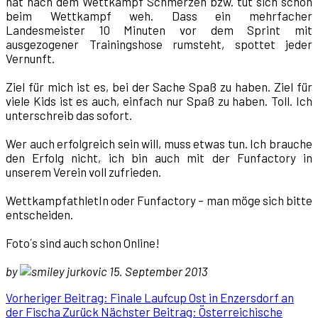
hat nach dem Wettkampf Schmerzen bzw. tut sich schon
beim Wettkampf weh. Dass ein mehrfacher
Landesmeister 10 Minuten vor dem Sprint mit
ausgezogener Trainingshose rumsteht, spottet jeder
Vernunft.
Ziel für mich ist es, bei der Sache Spaß zu haben. Ziel für
viele Kids ist es auch, einfach nur Spaß zu haben. Toll. Ich
unterschreib das sofort.
Wer auch erfolgreich sein will, muss etwas tun. Ich brauche
den Erfolg nicht, ich bin auch mit der Funfactory in
unserem Verein voll zufrieden.
WettkampfathletIn oder Funfactory – man möge sich bitte
entscheiden.
Foto´s sind auch schon Online!
by
jurkovic 15. September 2013
Vorheriger Beitrag: Finale Laufcup Ost in Enzersdorf an
der Fischa
Zurück
Nächster Beitrag: Österreichische