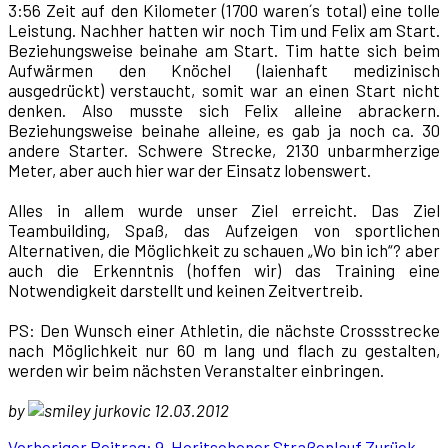
3:56 Zeit auf den Kilometer (1700 waren´s total) eine tolle
Leistung. Nachher hatten wir noch Tim und Felix am Start.
Beziehungsweise beinahe am Start. Tim hatte sich beim
Aufwärmen den Knöchel (laienhaft medizinisch
ausgedrückt) verstaucht, somit war an einen Start nicht
denken. Also musste sich Felix alleine abrackern.
Beziehungsweise beinahe alleine, es gab ja noch ca. 30
andere Starter. Schwere Strecke, 2130 unbarmherzige
Meter, aber auch hier war der Einsatz lobenswert.
Alles in allem wurde unser Ziel erreicht. Das Ziel
Teambuilding, Spaß, das Aufzeigen von sportlichen
Alternativen, die Möglichkeit zu schauen „Wo bin ich“? aber
auch die Erkenntnis (hoffen wir) das Training eine
Notwendigkeit darstellt und keinen Zeitvertreib.
PS: Den Wunsch einer Athletin, die nächste Crossstrecke
nach Möglichkeit nur 60 m lang und flach zu gestalten,
werden wir beim nächsten Veranstalter einbringen.
by
jurkovic 12.03.2012
Vorheriger Beitrag: 9. Horitschoner Straßenlauf
Zurück