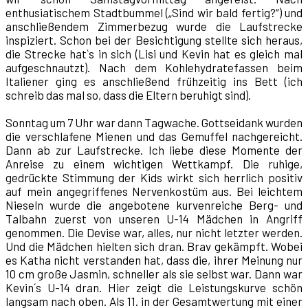
enthusiatischem Stadtbummel („Sind wir bald fertig?“) und
anschließendem Zimmerbezug wurde die Laufstrecke
inspiziert. Schon bei der Besichtigung stellte sich heraus,
die Strecke hat`s in sich (Lisi und Kevin hat es gleich mal
aufgeschnautzt). Nach dem Kohlehydratefassen beim
Italiener ging es anschließend frühzeitig ins Bett (ich
schreib das mal so, dass die Eltern beruhigt sind).
Sonntag um 7 Uhr war dann Tagwache. Gottseidank wurden
die verschlafene Mienen und das Gemuffel nachgereicht.
Dann ab zur Laufstrecke. Ich liebe diese Momente der
Anreise zu einem wichtigen Wettkampf. Die ruhige,
gedrückte Stimmung der Kids wirkt sich herrlich positiv
auf mein angegriffenes Nervenkostüm aus. Bei leichtem
Nieseln wurde die angebotene kurvenreiche Berg- und
Talbahn zuerst von unseren U-14 Mädchen in Angriff
genommen. Die Devise war, alles, nur nicht letzter werden.
Und die Mädchen hielten sich dran. Brav gekämpft. Wobei
es Katha nicht verstanden hat, dass die, ihrer Meinung nur
10 cm große Jasmin, schneller als sie selbst war. Dann war
Kevin´s U-14 dran. Hier zeigt die Leistungskurve schön
langsam nach oben. Als 11. in der Gesamtwertung mit einer