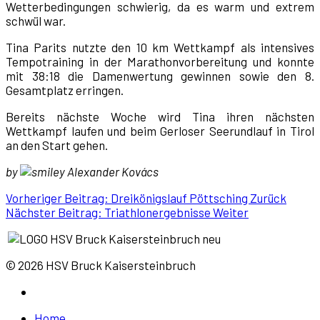
Wetterbedingungen schwierig, da es warm und extrem
schwül war.
Tina Parits nutzte den 10 km Wettkampf als intensives
Tempotraining in der Marathonvorbereitung und konnte
mit 38:18 die Damenwertung gewinnen sowie den 8.
Gesamtplatz erringen.
Bereits nächste Woche wird Tina ihren nächsten
Wettkampf laufen und beim Gerloser Seerundlauf in Tirol
an den Start gehen.
by
Alexander Kovács
Vorheriger Beitrag: Dreikönigslauf Pöttsching
Zurück
Nächster Beitrag: Triathlonergebnisse
Weiter
© 2026 HSV Bruck Kaisersteinbruch
Home