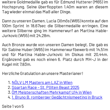
weitere Goldmedaille gab es für Edmund Hutterer (M65) im
Hochsprung. Seine überfloppten 1,40m waren an diesem
Tag wieder einmal das Maß aller Dinge.
Dann zu unseren Damen. Lucia Dömös (W65) konnte auf den
100m Sprint in 18,67sec die Silbermedaille erringen. Eine
weitere Silberne ging im Hammerwurf an Martina Hable-
Jurkovic (W55) mit 24,28m.
Auch Bronze wurde von unseren Damen belegt. Die gab es
für Sabine Huber (W65) im Hammerwurfbewerb mit 14,51m
und für Martina Hable-Jurkovic im Diskus mit 20,44m.
Ergänzend gab es noch einen 6. Platz durch MH-J in der
Kugel mit 7,83m.
Herzliche Gratulation an unsere Masterianer!
NÖLV LM Masters am LAZ in Wien
Spartan Race – St. Pölten Beast 2025
ÖM Meisterschaften Mehrkampf U14 in Wien
1. Bruno B. romberger Gedächtnismeeting in Bruck
Seite 1 von 5