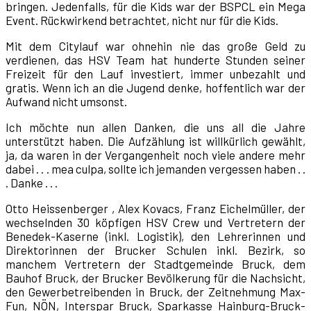
bringen. Jedenfalls, für die Kids war der BSPCL ein Mega
Event. Rückwirkend betrachtet, nicht nur für die Kids.
Mit dem Citylauf war ohnehin nie das große Geld zu
verdienen, das HSV Team hat hunderte Stunden seiner
Freizeit für den Lauf investiert, immer unbezahlt und
gratis. Wenn ich an die Jugend denke, hoffentlich war der
Aufwand nicht umsonst.
Ich möchte nun allen Danken, die uns all die Jahre
unterstützt haben. Die Aufzählung ist willkürlich gewählt,
ja, da waren in der Vergangenheit noch viele andere mehr
dabei . . . mea culpa, sollte ich jemanden vergessen haben . .
. Danke . . .
Otto Heissenberger , Alex Kovacs, Franz Eichelmüller, der
wechselnden 30 köpfigen HSV Crew und Vertretern der
Benedek-Kaserne (inkl. Logistik), den Lehrerinnen und
Direktorinnen der Brucker Schulen inkl. Bezirk, so
manchem Vertretern der Stadtgemeinde Bruck, dem
Bauhof Bruck, der Brucker Bevölkerung für die Nachsicht,
den Gewerbetreibenden in Bruck, der Zeitnehmung Max-
Fun, NÖN, Interspar Bruck, Sparkasse Hainburg-Bruck-