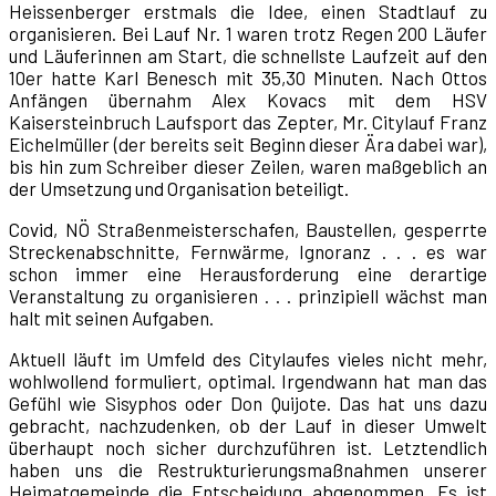
Heissenberger erstmals die Idee, einen Stadtlauf zu
organisieren. Bei Lauf Nr. 1 waren trotz Regen 200 Läufer
und Läuferinnen am Start, die schnellste Laufzeit auf den
10er hatte Karl Benesch mit 35,30 Minuten. Nach Ottos
Anfängen übernahm Alex Kovacs mit dem HSV
Kaisersteinbruch Laufsport das Zepter, Mr. Citylauf Franz
Eichelmüller (der bereits seit Beginn dieser Ära dabei war),
bis hin zum Schreiber dieser Zeilen, waren maßgeblich an
der Umsetzung und Organisation beteiligt.
Covid, NÖ Straßenmeisterschafen, Baustellen, gesperrte
Streckenabschnitte, Fernwärme, Ignoranz . . . es war
schon immer eine Herausforderung eine derartige
Veranstaltung zu organisieren . . . prinzipiell wächst man
halt mit seinen Aufgaben.
Aktuell läuft im Umfeld des Citylaufes vieles nicht mehr,
wohlwollend formuliert, optimal. Irgendwann hat man das
Gefühl wie Sisyphos oder Don Quijote. Das hat uns dazu
gebracht, nachzudenken, ob der Lauf in dieser Umwelt
überhaupt noch sicher durchzuführen ist. Letztendlich
haben uns die Restrukturierungsmaßnahmen unserer
Heimatgemeinde die Entscheidung abgenommen. Es ist