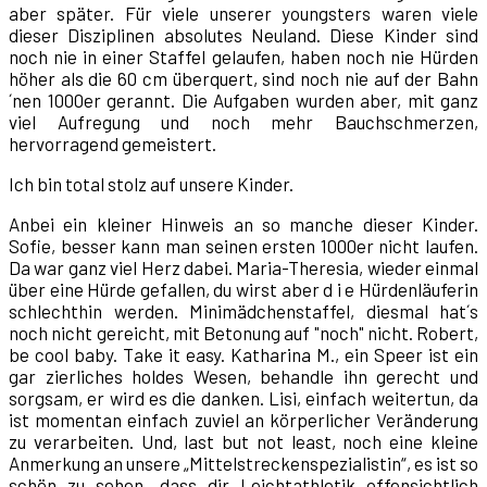
aber später. Für viele unserer youngsters waren viele
dieser Disziplinen absolutes Neuland. Diese Kinder sind
noch nie in einer Staffel gelaufen, haben noch nie Hürden
höher als die 60 cm überquert, sind noch nie auf der Bahn
´nen 1000er gerannt. Die Aufgaben wurden aber, mit ganz
viel Aufregung und noch mehr Bauchschmerzen,
hervorragend gemeistert.
Ich bin total stolz auf unsere Kinder.
Anbei ein kleiner Hinweis an so manche dieser Kinder.
Sofie, besser kann man seinen ersten 1000er nicht laufen.
Da war ganz viel Herz dabei. Maria-Theresia, wieder einmal
über eine Hürde gefallen, du wirst aber d i e Hürdenläuferin
schlechthin werden. Minimädchenstaffel, diesmal hat´s
noch nicht gereicht, mit Betonung auf "noch" nicht. Robert,
be cool baby. Take it easy. Katharina M., ein Speer ist ein
gar zierliches holdes Wesen, behandle ihn gerecht und
sorgsam, er wird es die danken. Lisi, einfach weitertun, da
ist momentan einfach zuviel an körperlicher Veränderung
zu verarbeiten. Und, last but not least, noch eine kleine
Anmerkung an unsere „Mittelstreckenspezialistin“, es ist so
schön zu sehen, dass dir Leichtathletik offensichtlich