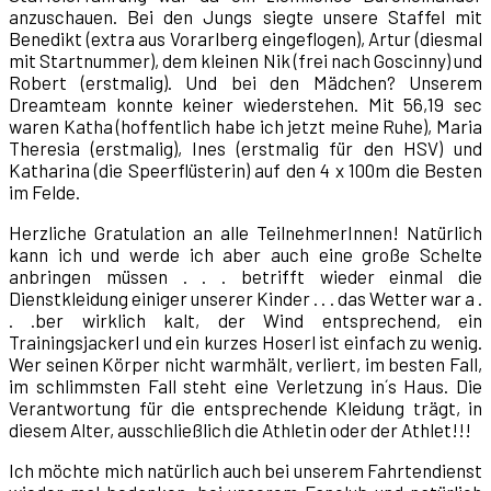
anzuschauen. Bei den Jungs siegte unsere Staffel mit
Benedikt (extra aus Vorarlberg eingeflogen), Artur (diesmal
mit Startnummer), dem kleinen Nik (frei nach Goscinny) und
Robert (erstmalig). Und bei den Mädchen? Unserem
Dreamteam konnte keiner wiederstehen. Mit 56,19 sec
waren Katha (hoffentlich habe ich jetzt meine Ruhe), Maria
Theresia (erstmalig), Ines (erstmalig für den HSV) und
Katharina (die Speerflüsterin) auf den 4 x 100m die Besten
im Felde.
Herzliche Gratulation an alle TeilnehmerInnen! Natürlich
kann ich und werde ich aber auch eine große Schelte
anbringen müssen . . . betrifft wieder einmal die
Dienstkleidung einiger unserer Kinder . . . das Wetter war a .
. .ber wirklich kalt, der Wind entsprechend, ein
Trainingsjackerl und ein kurzes Hoserl ist einfach zu wenig.
Wer seinen Körper nicht warmhält, verliert, im besten Fall,
im schlimmsten Fall steht eine Verletzung in´s Haus. Die
Verantwortung für die entsprechende Kleidung trägt, in
diesem Alter, ausschließlich die Athletin oder der Athlet!!!
Ich möchte mich natürlich auch bei unserem Fahrtendienst