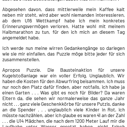
Abgesehen davon, dass mittlerweile mein Kaffee kalt
neben mir steht, wird aber wohl niemanden interessieren,
ab dem U16 Wettkampf habe ich mein konkretes
Erinnerungsvermögen verloren. Hatte wohl mit meinem
Halbmarathon zu tun, für den ich mich an diesem Tag
angemeldet habe.
Ich werde nun meine wirren Gedankengänge so darlegen
wie sie mir einfallen, das Puzzle möge bitte jeder für sich
zusammenstellen.
Apropos Puzzle. Die Bausteinaktion für unsere
Kugelstoßanlage war ein voller Erfolg. Unglaublich. Wir
haben die Kosten für den Abwurfring beisammen. Ich muss
nur noch den Platz dafür finden, aber notfalls, ich habe ja
einen Garten . . . Was gibt es noch für Bilder? Da waren
Eltern da, die sehen wir normalerweise das ganze Jahr
nicht . . . ganz viele Geschenkkörbe für unsere Putzis, danke
an die Spender . . . unglaublich viele Kinder in Rot, ich
müsste nachzählen, aber ich glaube es waren 41 an der Zahl
. . . die U14 Mädchen, die nach dem 1200 Meter Lauf mir die
Laufbahn unter Wasser gesetzt haben, nicht falsch