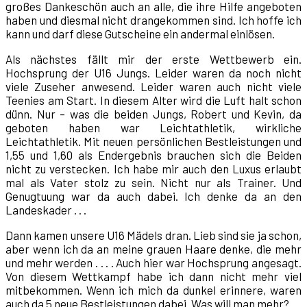
großes Dankeschön auch an alle, die ihre Hilfe angeboten
haben und diesmal nicht drangekommen sind. Ich hoffe ich
kann und darf diese Gutscheine ein andermal einlösen.
Als nächstes fällt mir der erste Wettbewerb ein.
Hochsprung der U16 Jungs. Leider waren da noch nicht
viele Zuseher anwesend. Leider waren auch nicht viele
Teenies am Start. In diesem Alter wird die Luft halt schon
dünn. Nur – was die beiden Jungs, Robert und Kevin, da
geboten haben war Leichtathletik, wirkliche
Leichtathletik. Mit neuen persönlichen Bestleistungen und
1,55 und 1,60 als Endergebnis brauchen sich die Beiden
nicht zu verstecken. Ich habe mir auch den Luxus erlaubt
mal als Vater stolz zu sein. Nicht nur als Trainer. Und
Genugtuung war da auch dabei. Ich denke da an den
Landeskader . . .
Dann kamen unsere U16 Mädels dran. Lieb sind sie ja schon,
aber wenn ich da an meine grauen Haare denke, die mehr
und mehr werden . . . . Auch hier war Hochsprung angesagt.
Von diesem Wettkampf habe ich dann nicht mehr viel
mitbekommen. Wenn ich mich da dunkel erinnere, waren
auch da 5 neue Bestleistungen dabei. Was will man mehr?