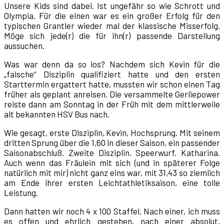
Unsere Kids sind dabei. Ist ungefähr so wie Schrott und
Olympia. Für die einen war es ein großer Erfolg für den
typischen Grantler wieder mal der klassische Misserfolg.
Möge sich jede(r) die für ihn(r) passende Darstellung
aussuchen.
Was war denn da so los? Nachdem sich Kevin für die
„falsche“ Disziplin qualifiziert hatte und den ersten
Starttermin ergattert hatte, mussten wir schon einen Tag
früher als geplant anreisen. Die versammelte Gerliepower
reiste dann am Sonntag in der Früh mit dem mittlerweile
alt bekannten HSV Bus nach.
Wie gesagt, erste Disziplin, Kevin, Hochsprung. Mit seinem
dritten Sprung über die 1,60 in dieser Saison, ein passender
Saisonabschluß. Zweite Disziplin. Speerwurf. Katharina.
Auch wenn das Fräulein mit sich (und in späterer Folge
natürlich mit mir) nicht ganz eins war, mit 31,43 so ziemlich
am Ende ihrer ersten Leichtathletiksaison, eine tolle
Leistung.
Dann hatten wir noch 4 x 100 Staffel. Nach einer, ich muss
es offen und ehrlich gestehen, nach einer absolut,