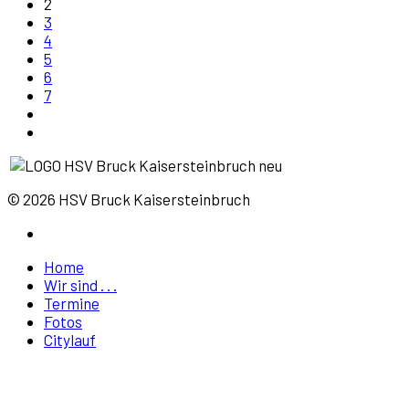
2
3
4
5
6
7
© 2026 HSV Bruck Kaisersteinbruch
Home
Wir sind . . .
Termine
Fotos
Citylauf