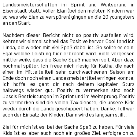
Landesmeisterschaften im Sprint und Weitsprung in
Eisenstadt statt. Voller Elan (bei den meisten Kindern war
so was wie Elan zu verspüren) gingen an die 20 youngsters
an den Start.
Nachdem dieser Bericht nicht so positiv ausfallen wird,
kehren wir einmal schnell das Positive hervor. Cool fand ich
Linda, die wieder mit viel Spaß dabei ist. So sollte es sein.
Egal welche Leistung hier erbracht wird. Viele vergessen
mittlerweile, dass die Sache Spaß machen soll. Aber dazu
nochmal später. Ich freue mich riesig für Katha, die nach
einer im Mittelteilteil sehr durchwachsenen Saison am
Ende doch noch einen Landesmeistertitel erringen konnte.
Ich hoffe, es geht dir nach deinem kapitalen Sturz
halbwegs wieder gut. Positiv zu vermerken sind noch
Jassis Bestleistungen im Sprint und im Weitsprung. Positiv
zu vermerken sind die vielen Taxidienste, die unsere Kids
wieder durch die Lande geschippert haben. Danke. Toll war
auch der Einsatz der Kinder. Dann wird es langsam still . . .
Ziel für mich ist es, bei der Sache Spaß zu haben. Für viele
Kids ist es aber auch noch ein großes Ziel, erfolgreich zu