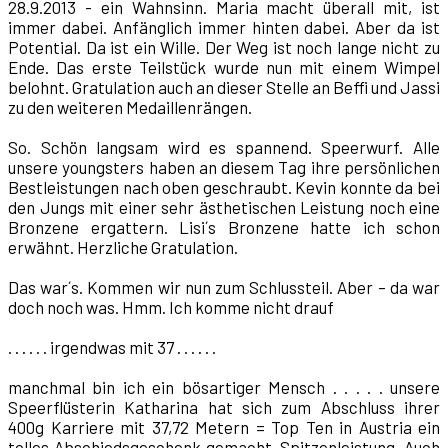
28.9.2013 - ein Wahnsinn. Maria macht überall mit, ist
immer dabei. Anfänglich immer hinten dabei. Aber da ist
Potential. Da ist ein Wille. Der Weg ist noch lange nicht zu
Ende. Das erste Teilstück wurde nun mit einem Wimpel
belohnt. Gratulation auch an dieser Stelle an Beffi und Jassi
zu den weiteren Medaillenrängen.
So. Schön langsam wird es spannend. Speerwurf. Alle
unsere youngsters haben an diesem Tag ihre persönlichen
Bestleistungen nach oben geschraubt. Kevin konnte da bei
den Jungs mit einer sehr ästhetischen Leistung noch eine
Bronzene ergattern. Lisi´s Bronzene hatte ich schon
erwähnt. Herzliche Gratulation.
Das war´s. Kommen wir nun zum Schlussteil. Aber – da war
doch noch was. Hmm. Ich komme nicht drauf
. . . . . . irgendwas mit 37 . . . . . .
manchmal bin ich ein bösartiger Mensch . . . . . unsere
Speerflüsterin Katharina hat sich zum Abschluss ihrer
400g Karriere mit 37,72 Metern = Top Ten in Austria ein
tolles Abschiedsgeschenk gemacht. Spitzenleistung. Auch