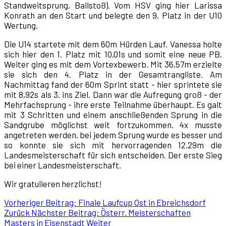
Standweitsprung, Ballstoß). Vom HSV ging hier Larissa
Konrath an den Start und belegte den 9. Platz in der U10
Wertung.
Die U14 startete mit dem 60m Hürden Lauf. Vanessa holte
sich hier den 1. Platz mit 10,01s und somit eine neue PB.
Weiter ging es mit dem Vortexbewerb. Mit 36,57m erzielte
sie sich den 4. Platz in der Gesamtrangliste. Am
Nachmittag fand der 60m Sprint statt - hier sprintete sie
mit 8,92s als 3. ins Ziel. Dann war die Aufregung groß - der
Mehrfachsprung - ihre erste Teilnahme überhaupt. Es galt
mit 3 Schritten und einem anschließenden Sprung in die
Sandgrube möglichst weit fortzukommen. 4x musste
angetreten werden, bei jedem Sprung wurde es besser und
so konnte sie sich mit hervorragenden 12,29m die
Landesmeisterschaft für sich entscheiden. Der erste Sieg
bei einer Landesmeisterschaft.
Wir gratulieren herzlichst!
Vorheriger Beitrag: Finale Laufcup Ost in Ebreichsdorf
Zurück
Nächster Beitrag: Österr. Meisterschaften
Masters in Eisenstadt
Weiter