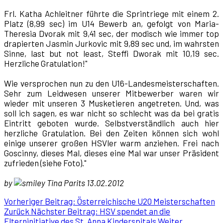
Frl. Katha Achleitner führte die Sprintriege mit einem 2.
Platz (8,99 sec) im U14 Bewerb an, gefolgt von Maria-
Theresia Dvorak mit 9,41 sec, der modisch wie immer top
drapierten Jasmin Jurkovic mit 9,89 sec und, im wahrsten
Sinne, last but not least, Steffi Dworak mit 10,19 sec.
Herzliche Gratulation!"
Wie versprochen nun zu den U16-Landesmeisterschaften.
Sehr zum Leidwesen unserer Mitbewerber waren wir
wieder mit unseren 3 Musketieren angetreten. Und, was
soll ich sagen, es war nicht so schlecht was da bei gratis
Eintritt geboten wurde. Selbstverständlich auch hier
herzliche Gratulation. Bei den Zeiten können sich wohl
einige unserer großen HSVler warm anziehen. Frei nach
Goscinny, dieses Mal, dieses eine Mal war unser Präsident
zufrieden (siehe Foto)."
by
Tina Parits 13.02.2012
Vorheriger Beitrag: Österreichische U20 Meisterschaften
Zurück
Nächster Beitrag: HSV spendet an die
Elterninitiative des St. Anna Kinderspitals
Weiter