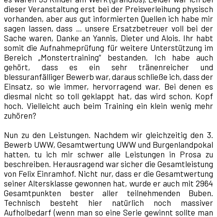
dieser Veranstaltung erst bei der Preisverleihung physisch
vorhanden, aber aus gut informierten Quellen ich habe mir
sagen lassen, dass ... unsere Ersatzbetreuer voll bei der
Sache waren, Danke an Yannis, Dieter und Alois. Ihr habt
somit die Aufnahmeprüfung für weitere Unterstützung im
Bereich „Monstertraining“ bestanden. Ich habe auch
gehört, dass es ein sehr tränenreicher und
blessuranfälliger Bewerb war, daraus schließe ich, dass der
Einsatz, so wie immer, hervorragend war. Bei denen es
diesmal nicht so toll geklappt hat, das wird schon. Kopf
hoch. Vielleicht auch beim Training ein klein wenig mehr
zuhören?
Nun zu den Leistungen. Nachdem wir gleichzeitig den 3.
Bewerb UWW, Gesamtwertung UWW und Burgenlandpokal
hatten, tu ich mir schwer alle Leistungen in Prosa zu
beschreiben. Herausragend war sicher die Gesamtleistung
von Felix Einramhof. Nicht nur, dass er die Gesamtwertung
seiner Altersklasse gewonnen hat, wurde er auch mit 2964
Gesamtpunkten bester aller teilnehmenden Buben.
Technisch besteht hier natürlich noch massiver
Aufholbedarf (wenn man so eine Serie gewinnt sollte man