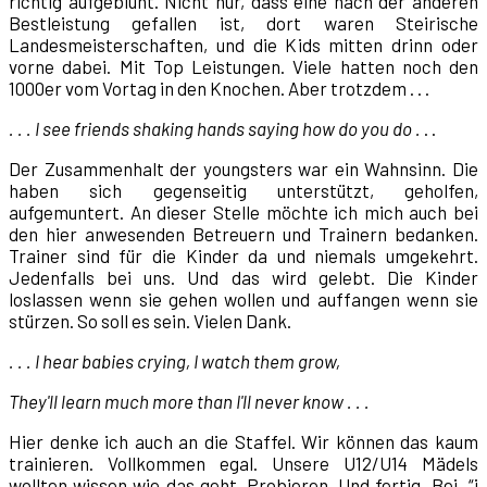
richtig aufgeblüht. Nicht nur, dass eine nach der anderen
Bestleistung gefallen ist, dort waren Steirische
Landesmeisterschaften, und die Kids mitten drinn oder
vorne dabei. Mit Top Leistungen. Viele hatten noch den
1000er vom Vortag in den Knochen. Aber trotzdem . . .
. . . I see friends shaking hands saying how do you do .
. .
Der Zusammenhalt der youngsters war ein Wahnsinn. Die
haben sich gegenseitig unterstützt, geholfen,
aufgemuntert. An dieser Stelle möchte ich mich auch bei
den hier anwesenden Betreuern und Trainern bedanken.
Trainer sind für die Kinder da und niemals umgekehrt.
Jedenfalls bei uns. Und das wird gelebt. Die Kinder
loslassen wenn sie gehen wollen und auffangen wenn sie
stürzen. So soll es sein. Vielen Dank.
. . . I hear babies crying, I watch them grow,
They'll learn much more than I'll never know . . .
Hier denke ich auch an die Staffel. Wir können das kaum
trainieren. Vollkommen egal. Unsere U12/U14 Mädels
wollten wissen wie das geht. Probieren. Und fertig. Bei “i