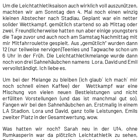
Um die Leichtathletiksaison auch wirklich voll auszunützen,
machten wir am Sonntag den 4. Mai noch einen winzig
kleinen Abstecher nach Stadlau. Geplant war ein netter
solider Wettkampf, gemütlich startend so ab Mittag oder
zwei. Freundlicherweise hatten nun aber einige youngsters
die Tage zuvor und auch noch am Samstag Nachmittag mit
mir Mitfahrroulette gespielt. Aus „gemütlich“ wurden dann
12 (nur teilweise nervigen)Teenies und Tagwache schon um
6 Uhr in der Früh. Die Leichtathletikmelange wurde dann
noch von drei Sahnehäubchen namens Lora, David und Emil
vervollständigt. Ich liebe es.
Um bei der Melange zu bleiben (ich glaub´ ich mach´ mir
noch schnell einen Kaffee) der Wettkampf war eine
Mischung von vielen neuen Bestleistungen und nicht
erfüllten Vorstellungen (und das ist manchmal gut so).
Fangen wir bei den Sahnehäubchen an. Erstmalig in einem
LA Stadion. Lora und David, ganz tolle Leistungen, Emils
zweiter Platz in der Gesamtwertung, wow.
Was hatten wir noch? Sarah neu in der U14, ohne
Rumkasperln war da plötzlich Leichtathletik zu sehen,