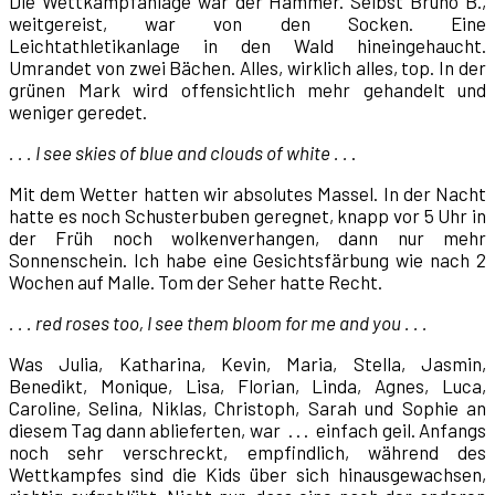
Die Wettkampfanlage war der Hammer. Selbst Bruno B.,
weitgereist, war von den Socken. Eine
Leichtathletikanlage in den Wald hineingehaucht.
Umrandet von zwei Bächen. Alles, wirklich alles, top. In der
grünen Mark wird offensichtlich mehr gehandelt und
weniger geredet.
. . . I see skies of blue and clouds of white . .
.
Mit dem Wetter hatten wir absolutes Massel. In der Nacht
hatte es noch Schusterbuben geregnet, knapp vor 5 Uhr in
der Früh noch wolkenverhangen, dann nur mehr
Sonnenschein. Ich habe eine Gesichtsfärbung wie nach 2
Wochen auf Malle. Tom der Seher hatte Recht.
. . . red roses too, I see them bloom for me and you . . .
Was Julia, Katharina, Kevin, Maria, Stella, Jasmin,
Benedikt, Monique, Lisa, Florian, Linda, Agnes, Luca,
Caroline, Selina, Niklas, Christoph, Sarah und Sophie an
diesem Tag dann ablieferten, war . . . einfach geil. Anfangs
noch sehr verschreckt, empfindlich, während des
Wettkampfes sind die Kids über sich hinausgewachsen,