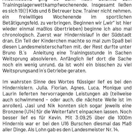
Trainingslagerwettkampfwochenende. Insgesamt ließen
es sich 19 (!) Kids und 6 Betreuer bzw. Trainer nicht nehmen,
ein freiwilliges Wochenende im sportlichen
Betätigungsfeld, zu verbringen. Beginnen wir („wir“ ist hier
wieder einmal maßlos übertrieben) beginne ich also mal
chronologisch. Zuerst war Hindernislauf in der Südstadt
dran. Ein Teil der Kinderchen machte so mal zum Spaß bei
diesen Landesmeisterschaften mit, der Rest durfte unter
Bruno B.´s Anleitung eine Trainingsstunde in Sachen
Weitsprung absolvieren. Anfänglich lief dort die Sache
noch ein wenig unrund, da ist wohl ein bisschen zu viel
Weitsprungsand in´s Getriebe geraten.
Im wahrsten Sinne des Wortes flüssiger lief es bei den
Hindernislern. Julia, Florian, Agnes, Luca, Monique und
Laurin lieferten hervorragende Leistungen ab (teilweise
auch schwimmend – oder auch, die nächste Welle ist im
anrollen), Jasi und Nik konnten sich sogar jeweils eine
Bronzene (U14) für die Weiterfahrt einpacken lassen. Noch
besser lief es für Kevin. Mit 3:09,25 über die 1000m
Hindernis war er bei den U16 Burschen diesmal das Maß
aller Dinge. Als Lohn gab es den Landesmeister Nr. 14.