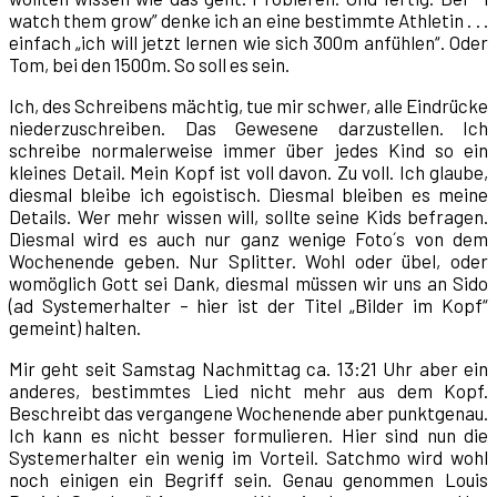
watch them grow” denke ich an eine bestimmte Athletin . . .
einfach „ich will jetzt lernen wie sich 300m anfühlen“. Oder
Tom, bei den 1500m. So soll es sein.
Ich, des Schreibens mächtig, tue mir schwer, alle Eindrücke
niederzuschreiben. Das Gewesene darzustellen. Ich
schreibe normalerweise immer über jedes Kind so ein
kleines Detail. Mein Kopf ist voll davon. Zu voll. Ich glaube,
diesmal bleibe ich egoistisch. Diesmal bleiben es meine
Details. Wer mehr wissen will, sollte seine Kids befragen.
Diesmal wird es auch nur ganz wenige Foto´s von dem
Wochenende geben. Nur Splitter. Wohl oder übel, oder
womöglich Gott sei Dank, diesmal müssen wir uns an Sido
(ad Systemerhalter – hier ist der Titel „Bilder im Kopf“
gemeint) halten.
Mir geht seit Samstag Nachmittag ca. 13:21 Uhr aber ein
anderes, bestimmtes Lied nicht mehr aus dem Kopf.
Beschreibt das vergangene Wochenende aber punktgenau.
Ich kann es nicht besser formulieren. Hier sind nun die
Systemerhalter ein wenig im Vorteil. Satchmo wird wohl
noch einigen ein Begriff sein. Genau genommen Louis