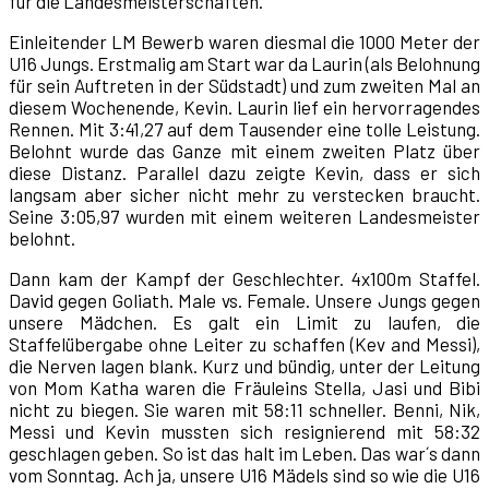
für die Landesmeisterschaften.
Einleitender LM Bewerb waren diesmal die 1000 Meter der
U16 Jungs. Erstmalig am Start war da Laurin (als Belohnung
für sein Auftreten in der Südstadt) und zum zweiten Mal an
diesem Wochenende, Kevin. Laurin lief ein hervorragendes
Rennen. Mit 3:41,27 auf dem Tausender eine tolle Leistung.
Belohnt wurde das Ganze mit einem zweiten Platz über
diese Distanz. Parallel dazu zeigte Kevin, dass er sich
langsam aber sicher nicht mehr zu verstecken braucht.
Seine 3:05,97 wurden mit einem weiteren Landesmeister
belohnt.
Dann kam der Kampf der Geschlechter. 4x100m Staffel.
David gegen Goliath. Male vs. Female. Unsere Jungs gegen
unsere Mädchen. Es galt ein Limit zu laufen, die
Staffelübergabe ohne Leiter zu schaffen (Kev and Messi),
die Nerven lagen blank. Kurz und bündig, unter der Leitung
von Mom Katha waren die Fräuleins Stella, Jasi und Bibi
nicht zu biegen. Sie waren mit 58:11 schneller. Benni, Nik,
Messi und Kevin mussten sich resignierend mit 58:32
geschlagen geben. So ist das halt im Leben. Das war´s dann
vom Sonntag. Ach ja, unsere U16 Mädels sind so wie die U16