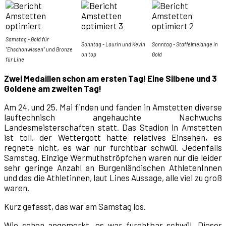
Samstag - Gold für
Sonntag - Laurin und Kevin
Sonntag - Staffelmelange in
"Ehschonwissen" und Bronze
on top
Gold
für Line
Zwei Medaillen schon am ersten Tag! Eine Silbene und 3
Goldene am zweiten Tag!
Am 24. und 25. Mai finden und fanden in Amstetten diverse
lauftechnisch angehauchte Nachwuchs
Landesmeisterschaften statt. Das Stadion in Amstetten
ist toll, der Wettergott hatte relatives Einsehen, es
regnete nicht, es war nur furchtbar schwül. Jedenfalls
Samstag. Einzige Wermuthströpfchen waren nur die leider
sehr geringe Anzahl an Burgenländischen AthletenInnen
und das die Athletinnen, laut Lines Aussage, alle viel zu groß
waren.
Kurz gefasst, das war am Samstag los.
Wie schon angemerkt, es war furchtbar schwül. Dieser