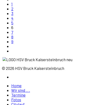
1
2
3
4
5
6
7
8
9
© 2026 HSV Bruck Kaisersteinbruch
Home
Wir sind . . .
Termine
Fotos
Citylauf