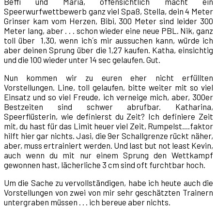
Beffi und Maria, offensichtlich macht ein
Speerwurfwettbewerb ganz viel Spaß, Stella, dein 4 Meter
Grinser kam vom Herzen, Bibi, 300 Meter sind leider 300
Meter lang, aber . . . schon wieder eine neue PBL. Nik, ganz
toll über 1,30, wenn ich´s mir aussuchen kann, würde ich
aber deinen Sprung über die 1,27 kaufen. Katha, einsichtig
und die 100 wieder unter 14 sec gelaufen. Gut.
Nun kommen wir zu euren eher nicht erfüllten
Vorstellungen. Line, toll gelaufen, bitte weiter mit so viel
Einsatz und so viel Freude, ich verneige mich, aber, 300er
Bestzeiten sind schwer abrufbar. Katharina,
Speerflüsterin, wie definierst du Zeit? Ich definiere Zeit
mit, du hast für das Limit heuer viel Zeit, Rumpelst....faktor
hilft hier gar nichts. Jasi, die 9er Schallgrenze rückt näher,
aber, muss ertrainiert werden. Und last but not least Kevin,
auch wenn du mit nur einem Sprung den Wettkampf
gewonnen hast, lächerliche 3 cm sind oft furchtbar hoch.
Um die Sache zu vervollständigen, habe ich heute auch die
Vorstellungen von zwei von mir sehr geschätzten Trainern
untergraben müssen . . . ich bereue aber nichts.