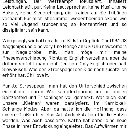
Leistungen. Der Wettkampf fokussiert, inhaliert
Leichtathletik pur. Keine Lautsprecher, keine Musik, keine
Pokale, keine Siegerehrung, die Trainer auf die Tribünen
verbannt. Für mich ist es immer wieder beeindruckend, wie
so viel Jugend stundenlang so konzentriert und so
diszipliniert sein kann.
Wie gesagt, wir hatten a lot of Kids im Gepäck. Our U16/U18
flaggships und eine very fine Menge an U14/U16 newcomers
zur Nagelprobe mit. Man möge mir meine
Phasenverschiebung Richtung English verzeihen, aber da
drüben spricht man nicht Deutsch. Only English oder halt
Slowakisch. Was den Stresspegel der Kids noch zusätzlich
erhöht hat. Oh I love it.
Punkto Stresspegel, man hat den Unterschied zwischen
eineinhalb Jahren Wettkampferfahrung im nationalen
Spitzenfeld und Frischlingen voll gemerkt. War auch klar.
Unsere „Kleinen“ waren paralysiert. Im Karnickel-
Schlange-Modus. Aber da hatte ich die Hoffnung, dass
unsere Großen hier eine Art Andockstation für die Putzis
werden. Was auch passierte. Katha hat dabei eine neue
Phase in ihrer Entwicklung eingeleitet. Das Aufwärmen mit