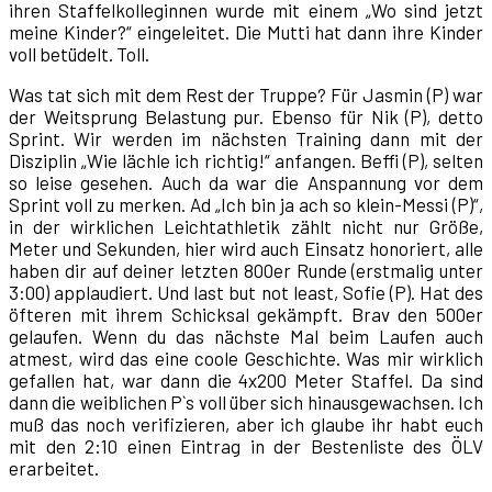
ihren Staffelkolleginnen wurde mit einem „Wo sind jetzt
meine Kinder?“ eingeleitet. Die Mutti hat dann ihre Kinder
voll betüdelt. Toll.
Was tat sich mit dem Rest der Truppe? Für Jasmin (P) war
der Weitsprung Belastung pur. Ebenso für Nik (P), detto
Sprint. Wir werden im nächsten Training dann mit der
Disziplin „Wie lächle ich richtig!“ anfangen. Beffi (P), selten
so leise gesehen. Auch da war die Anspannung vor dem
Sprint voll zu merken. Ad „Ich bin ja ach so klein-Messi (P)“,
in der wirklichen Leichtathletik zählt nicht nur Größe,
Meter und Sekunden, hier wird auch Einsatz honoriert, alle
haben dir auf deiner letzten 800er Runde (erstmalig unter
3:00) applaudiert. Und last but not least, Sofie (P). Hat des
öfteren mit ihrem Schicksal gekämpft. Brav den 500er
gelaufen. Wenn du das nächste Mal beim Laufen auch
atmest, wird das eine coole Geschichte. Was mir wirklich
gefallen hat, war dann die 4x200 Meter Staffel. Da sind
dann die weiblichen P`s voll über sich hinausgewachsen. Ich
muß das noch verifizieren, aber ich glaube ihr habt euch
mit den 2:10 einen Eintrag in der Bestenliste des ÖLV
erarbeitet.