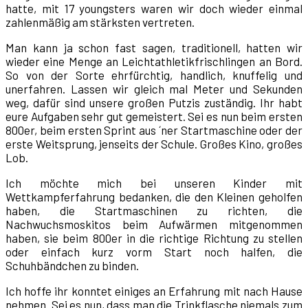
hatte, mit 17 youngsters waren wir doch wieder einmal
zahlenmäßig am stärksten vertreten.
Man kann ja schon fast sagen, traditionell, hatten wir
wieder eine Menge an Leichtathletikfrischlingen an Bord.
So von der Sorte ehrfürchtig, handlich, knuffelig und
unerfahren. Lassen wir gleich mal Meter und Sekunden
weg, dafür sind unsere großen Putzis zuständig. Ihr habt
eure Aufgaben sehr gut gemeistert. Sei es nun beim ersten
800er, beim ersten Sprint aus ´ner Startmaschine oder der
erste Weitsprung, jenseits der Schule. Großes Kino, großes
Lob.
Ich möchte mich bei unseren Kinder mit
Wettkampferfahrung bedanken, die den Kleinen geholfen
haben, die Startmaschinen zu richten, die
Nachwuchsmoskitos beim Aufwärmen mitgenommen
haben, sie beim 800er in die richtige Richtung zu stellen
oder einfach kurz vorm Start noch halfen, die
Schuhbändchen zu binden.
Ich hoffe ihr konntet einiges an Erfahrung mit nach Hause
nehmen. Sei es nun, dass man die Trinkflasche niemals zum