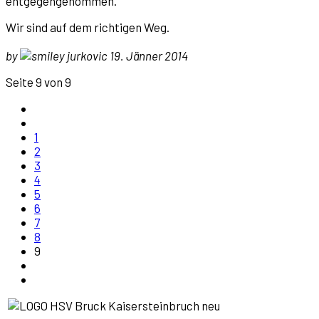
entgegengenommen.
Wir sind auf dem richtigen Weg.
by
jurkovic 19. Jänner 2014
Seite 9 von 9
1
2
3
4
5
6
7
8
9