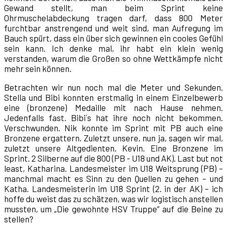
Gewand stellt, man beim Sprint keine
Ohrmuschelabdeckung tragen darf, dass 800 Meter
furchtbar anstrengend und weit sind, man Aufregung im
Bauch spürt, dass ein über sich gewinnen ein cooles Gefühl
sein kann. Ich denke mal, ihr habt ein klein wenig
verstanden, warum die Großen so ohne Wettkämpfe nicht
mehr sein können.
Betrachten wir nun noch mal die Meter und Sekunden.
Stella und Bibi konnten erstmalig in einem Einzelbewerb
eine (bronzene) Medaille mit nach Hause nehmen.
Jedenfalls fast. Bibi´s hat ihre noch nicht bekommen.
Verschwunden. Nik konnte im Sprint mit PB auch eine
Bronzene ergattern. Zuletzt unsere, nun ja, sagen wir mal,
zuletzt unsere Altgedienten. Kevin. Eine Bronzene im
Sprint. 2 Silberne auf die 800 (PB - U18 und AK). Last but not
least, Katharina. Landesmeister im U18 Weitsprung (PB) –
manchmal macht es Sinn zu den Quellen zu gehen – und
Katha. Landesmeisterin im U18 Sprint (2. in der AK) – ich
hoffe du weist das zu schätzen, was wir logistisch anstellen
mussten, um „Die gewohnte HSV Truppe“ auf die Beine zu
stellen?