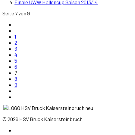
Finale UWW Hallencup Saison 2013/14
Seite 7 von 9
1
2
3
4
5
6
7
8
9
© 2026 HSV Bruck Kaisersteinbruch