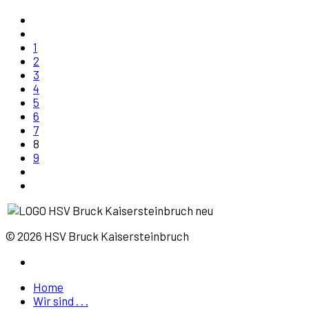
1
2
3
4
5
6
7
8
9
© 2026 HSV Bruck Kaisersteinbruch
Home
Wir sind . . .