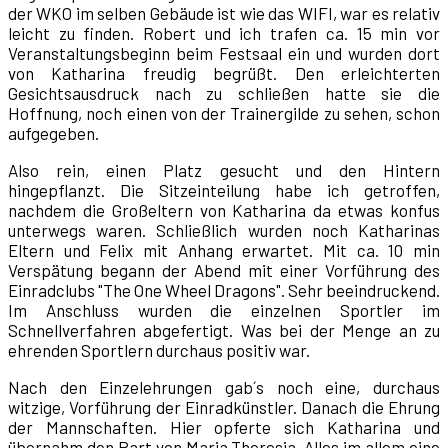
der WKO im selben Gebäude ist wie das WIFI, war es relativ
leicht zu finden. Robert und ich trafen ca. 15 min vor
Veranstaltungsbeginn beim Festsaal ein und wurden dort
von Katharina freudig begrüßt. Den erleichterten
Gesichtsausdruck nach zu schließen hatte sie die
Hoffnung, noch einen von der Trainergilde zu sehen, schon
aufgegeben.
Also rein, einen Platz gesucht und den Hintern
hingepflanzt. Die Sitzeinteilung habe ich getroffen,
nachdem die Großeltern von Katharina da etwas konfus
unterwegs waren. Schließlich wurden noch Katharinas
Eltern und Felix mit Anhang erwartet. Mit ca. 10 min
Verspätung begann der Abend mit einer Vorführung des
Einradclubs "The One Wheel Dragons". Sehr beeindruckend.
Im Anschluss wurden die einzelnen Sportler im
Schnellverfahren abgefertigt. Was bei der Menge an zu
ehrenden Sportlern durchaus positiv war.
Nach den Einzelehrungen gab´s noch eine, durchaus
witzige, Vorführung der Einradkünstler. Danach die Ehrung
der Mannschaften. Hier opferte sich Katharina und
übernahm den Part von Maria Theresia. Alles im allem eine