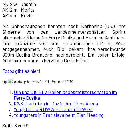
AK12 w Jasmin
AK12 m Moritz
AK14 m Kevin
Als Sahnehäubchen konnten noch Katharina (U16) ihre
Silberne von den Landesmeisterschaften Sprint
allgemeine Klasse im Ferry Dusika und Hermine Amtmann
ihre Bronzene von den Halbmarathon LM in Wels
entgegennehmen. Auch Bibi bekam ihre verschwunde
800m-Dusika-Bronzene nachgereicht. Ein toller Erfolg.
Auch hier nochmals herzliche Gratulation.
Fotos gibt es hier!
by
jurkovic 23. Feber 2014
U14 und U18 BLV Hallenlandesmeisterschaften im
Ferry Dusika
K&K starteten in Linz in der Tipps Arena
Yougsters bei UWW Hallencup in Wien
Youngsters in Bratislava beim Elan Meeting
Seite 8 von 9