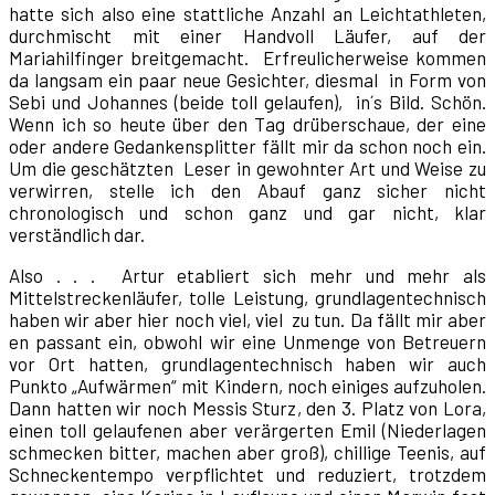
hatte sich also eine stattliche Anzahl an Leichtathleten,
durchmischt mit einer Handvoll Läufer, auf der
Mariahilfinger breitgemacht. Erfreulicherweise kommen
da langsam ein paar neue Gesichter, diesmal in Form von
Sebi und Johannes (beide toll gelaufen), in´s Bild. Schön.
Wenn ich so heute über den Tag drüberschaue, der eine
oder andere Gedankensplitter fällt mir da schon noch ein.
Um die geschätzten Leser in gewohnter Art und Weise zu
verwirren, stelle ich den Abauf ganz sicher nicht
chronologisch und schon ganz und gar nicht, klar
verständlich dar.
Also . . . Artur etabliert sich mehr und mehr als
Mittelstreckenläufer, tolle Leistung, grundlagentechnisch
haben wir aber hier noch viel, viel zu tun. Da fällt mir aber
en passant ein, obwohl wir eine Unmenge von Betreuern
vor Ort hatten, grundlagentechnisch haben wir auch
Punkto „Aufwärmen“ mit Kindern, noch einiges aufzuholen.
Dann hatten wir noch Messis Sturz, den 3. Platz von Lora,
einen toll gelaufenen aber verärgerten Emil (Niederlagen
schmecken bitter, machen aber groß), chillige Teenis, auf
Schneckentempo verpflichtet und reduziert, trotzdem