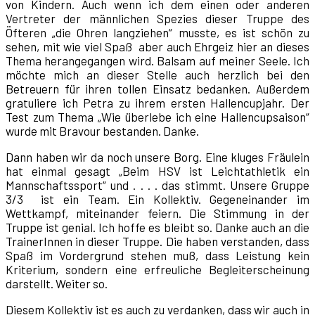
von Kindern. Auch wenn ich dem einen oder anderen
Vertreter der männlichen Spezies dieser Truppe des
Öfteren „die Ohren langziehen“ musste, es ist schön zu
sehen, mit wie viel Spaß aber auch Ehrgeiz hier an dieses
Thema herangegangen wird. Balsam auf meiner Seele. Ich
möchte mich an dieser Stelle auch herzlich bei den
Betreuern für ihren tollen Einsatz bedanken. Außerdem
gratuliere ich Petra zu ihrem ersten Hallencupjahr. Der
Test zum Thema „Wie überlebe ich eine Hallencupsaison“
wurde mit Bravour bestanden. Danke.
Dann haben wir da noch unsere Borg. Eine kluges Fräulein
hat einmal gesagt „Beim HSV ist Leichtathletik ein
Mannschaftssport“ und . . . . das stimmt. Unsere Gruppe
3/3 ist ein Team. Ein Kollektiv. Gegeneinander im
Wettkampf, miteinander feiern. Die Stimmung in der
Truppe ist genial. Ich hoffe es bleibt so. Danke auch an die
TrainerInnen in dieser Truppe. Die haben verstanden, dass
Spaß im Vordergrund stehen muß, dass Leistung kein
Kriterium, sondern eine erfreuliche Begleiterscheinung
darstellt. Weiter so.
Diesem Kollektiv ist es auch zu verdanken, dass wir auch in