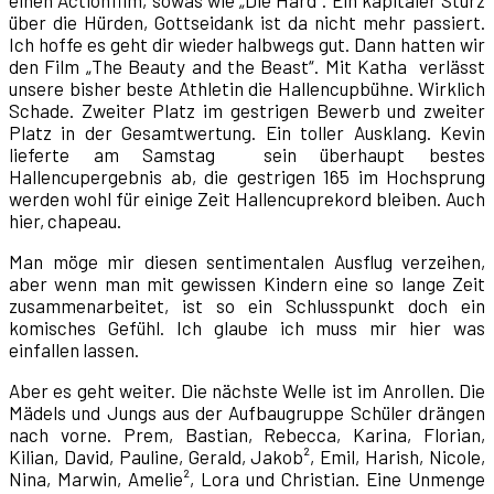
einen Actionfilm, sowas wie „Die Hard“. Ein kapitaler Sturz
über die Hürden, Gottseidank ist da nicht mehr passiert.
Ich hoffe es geht dir wieder halbwegs gut. Dann hatten wir
den Film „The Beauty and the Beast“. Mit Katha verlässt
unsere bisher beste Athletin die Hallencupbühne. Wirklich
Schade. Zweiter Platz im gestrigen Bewerb und zweiter
Platz in der Gesamtwertung. Ein toller Ausklang. Kevin
lieferte am Samstag sein überhaupt bestes
Hallencupergebnis ab, die gestrigen 165 im Hochsprung
werden wohl für einige Zeit Hallencuprekord bleiben. Auch
hier, chapeau.
Man möge mir diesen sentimentalen Ausflug verzeihen,
aber wenn man mit gewissen Kindern eine so lange Zeit
zusammenarbeitet, ist so ein Schlusspunkt doch ein
komisches Gefühl. Ich glaube ich muss mir hier was
einfallen lassen.
Aber es geht weiter. Die nächste Welle ist im Anrollen. Die
Mädels und Jungs aus der Aufbaugruppe Schüler drängen
nach vorne. Prem, Bastian, Rebecca, Karina, Florian,
Kilian, David, Pauline, Gerald, Jakob², Emil, Harish, Nicole,
Nina, Marwin, Amelie², Lora und Christian. Eine Unmenge